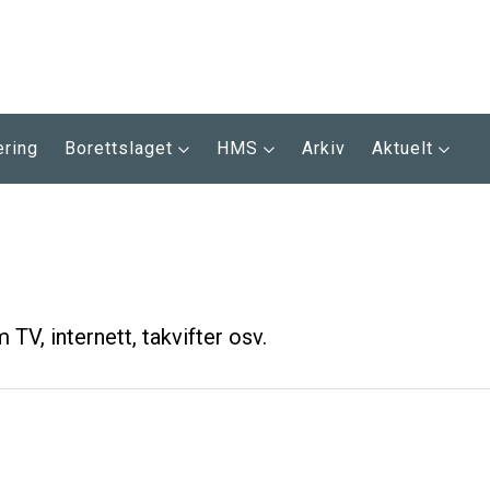
ering
Borettslaget
HMS
Arkiv
Aktuelt
TV, internett, takvifter osv.