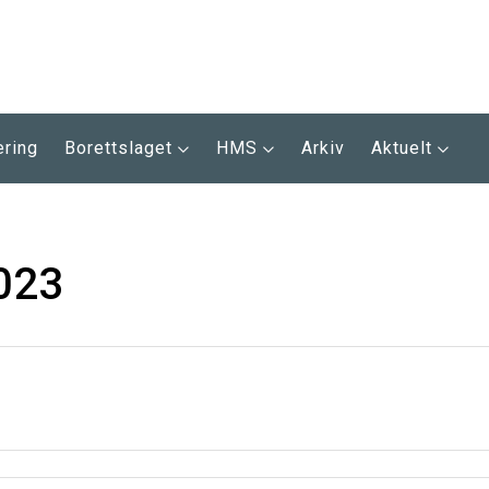
ering
Borettslaget
HMS
Arkiv
Aktuelt
023