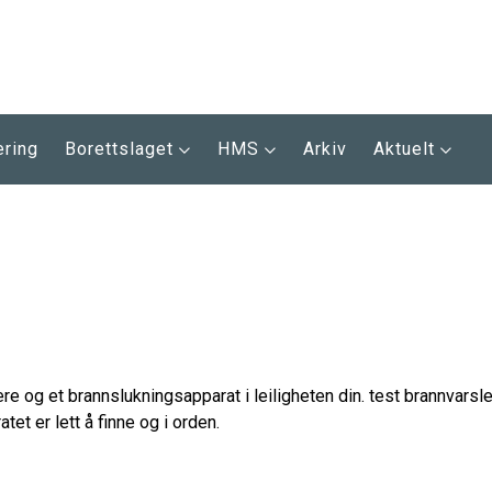
ering
Borettslaget
HMS
Arkiv
Aktuelt
ere og et brannslukningsapparat i leiligheten din. test brannvarsl
et er lett å finne og i orden.